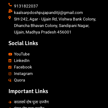
9131822037
kaalsarpdoshpujapanditji@gmail.com
SH-242, Agar - Ujjain Rd, Vishwa Bank Colony,
Dhancha Bhavan Colony, Sandipani Nagar,
Ujjain, Madhya Pradesh 456001
Social Links
YouTube
LinkedIn
Facebook
Instagram
Quora
Important Links
कालसर्प दोष पूजा उज्जैन