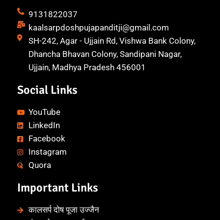
9131822037
kaalsarpdoshpujapanditji@gmail.com
SH-242, Agar - Ujjain Rd, Vishwa Bank Colony,
Dhancha Bhavan Colony, Sandipani Nagar,
Ujjain, Madhya Pradesh 456001
Social Links
YouTube
LinkedIn
Facebook
Instagram
Quora
Important Links
कालसर्प दोष पूजा उज्जैन