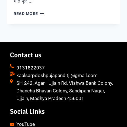
भात पूजा…
READ MORE
Contact us
9131822037
kaalsarpdoshpujapanditji@gmail.com
SH-242, Agar - Ujjain Rd, Vishwa Bank Colony,
Dhancha Bhavan Colony, Sandipani Nagar,
Ujjain, Madhya Pradesh 456001
Social Links
YouTube