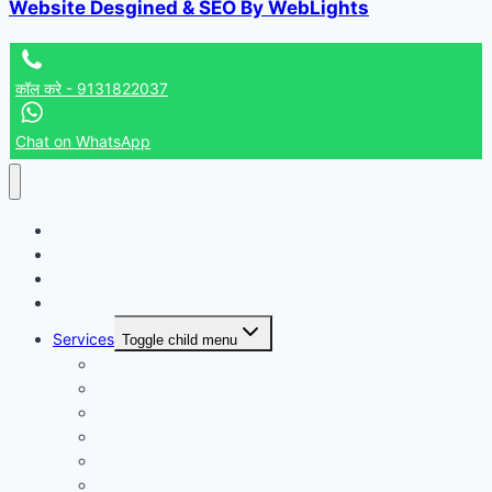
Website Desgined & SEO By WebLights
कॉल करे - 9131822037
Chat on WhatsApp
Home
Blog
About us
Contact us
Services
Toggle child menu
कालसर्प दोष पूजा उज्जैन
मंगल भात पूजा उज्जैन
मंगल दोष पूजा उज्जैन
महामृत्युंजय मंत्र जाप पूजा उज्जैन
अंगारक दोष पूजा उज्जैन
गुरु चांडाल दोष पूजा उज्जैन