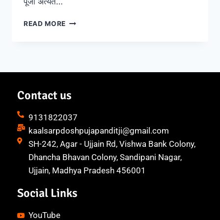
पूजा अत्यंत…
READ MORE
Contact us
9131822037
kaalsarpdoshpujapanditji@gmail.com
SH-242, Agar - Ujjain Rd, Vishwa Bank Colony,
Dhancha Bhavan Colony, Sandipani Nagar,
Ujjain, Madhya Pradesh 456001
Social Links
YouTube