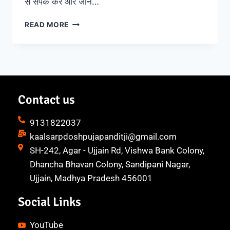
से संपर्क करे और जाने…
READ MORE
Contact us
9131822037
kaalsarpdoshpujapanditji@gmail.com
SH-242, Agar - Ujjain Rd, Vishwa Bank Colony,
Dhancha Bhavan Colony, Sandipani Nagar,
Ujjain, Madhya Pradesh 456001
Social Links
YouTube