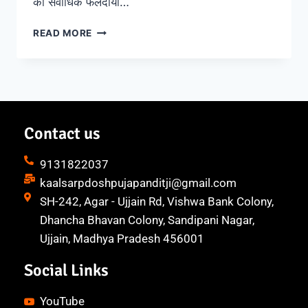
का सर्वाधिक फलदायी…
READ MORE
Contact us
9131822037
kaalsarpdoshpujapanditji@gmail.com
SH-242, Agar - Ujjain Rd, Vishwa Bank Colony,
Dhancha Bhavan Colony, Sandipani Nagar,
Ujjain, Madhya Pradesh 456001
Social Links
YouTube